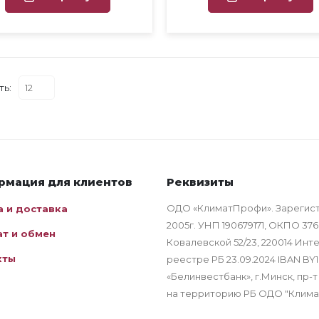
ть:
рмация для клиентов
Реквизиты
ОДО «КлиматПрофи». Зарегис
а и доставка
2005г. УНП 190679171, ОКПО 376
ат и обмен
Ковалевской 52/23, 220014 Ин
кты
реестре РБ 23.09.2024 IBAN B
«Белинвестбанк», г.Минск, пр-т
на территорию РБ ОДО "Клим