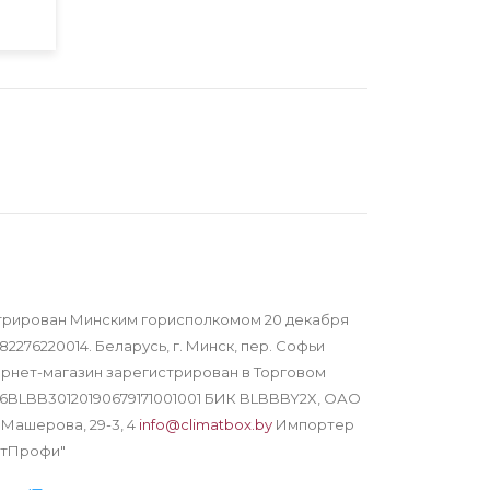
трирован Минским горисполкомом 20 декабря
82276220014. Беларусь, г. Минск, пер. Софьи
тернет-магазин зарегистрирован в Торговом
Y16BLBB30120190679171001001 БИК BLBBBY2X, ОАО
 Машерова, 29-3, 4
info@climatbox.by
Импортер
атПрофи"