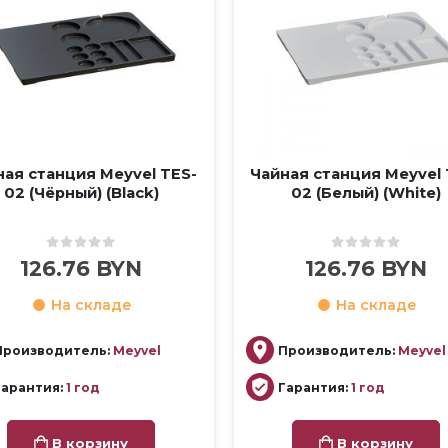
ная станция Meyvel TES-
Чайная станция Meyvel 
02 (Чёрный) (Black)
02 (Белый) (White)
0
out of 5
0
out of 5
126.76
BYN
126.76
BYN
На складе
На складе
Производитель:
Meyvel
Производитель:
Meyvel
Гарантия:
1 год
Гарантия:
1 год
В корзину
В корзину