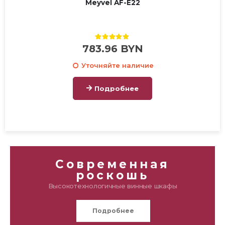
Meyvel AF-E22
5.00
out of 5
783.96
BYN
Уточняйте наличие
Подробнее
Современная
роскошь
Высокотехнологичные винные шкафы
Подробнее