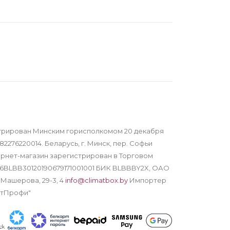
трирован Минским горисполкомом 20 декабря
82276220014. Беларусь, г. Минск, пер. Софьи
тернет-магазин зарегистрирован в Торговом
Y16BLBB30120190679171001001 БИК BLBBBY2X, ОАО
 Машерова, 29-3, 4
info@climatbox.by
Импортер
атПрофи"