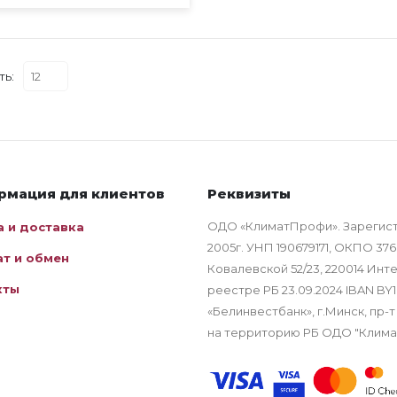
ть:
рмация для клиентов
Реквизиты
ОДО «КлиматПрофи». Зарегис
а и доставка
2005г. УНП 190679171, ОКПО 376
ат и обмен
Ковалевской 52/23, 220014 Ин
кты
реестре РБ 23.09.2024 IBAN B
«Белинвестбанк», г.Минск, пр-т
на территорию РБ ОДО "Клим