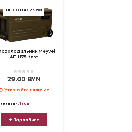
НЕТ В НАЛИЧИИ
тохолодильник Meyvel
AF-U75-test
0
out of 5
29.00
BYN
Уточняйте наличие
Гарантия:
1 год
Подробнее