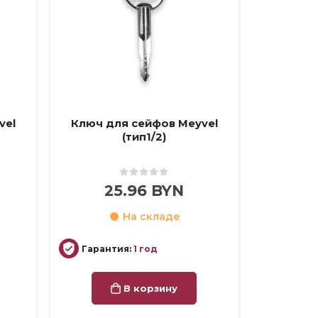
vel
Ключ для сейфов Meyvel
(тип1/2)
0
out of 5
25.96
BYN
На складе
Гарантия:
1 год
В корзину