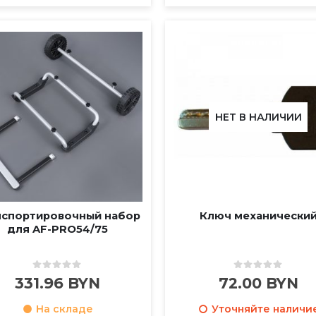
НЕТ В НАЛИЧИИ
нспортировочный набор
Ключ механически
для AF-PRO54/75
0
out of 5
0
out of 5
331.96
BYN
72.00
BYN
На складе
Уточняйте наличи