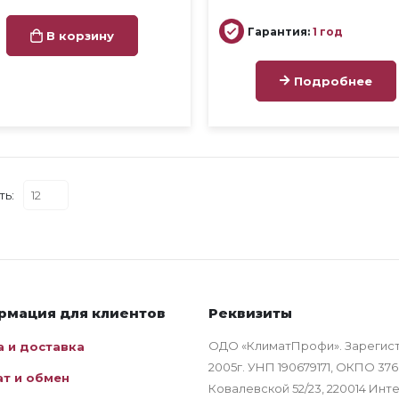
Гарантия:
1 год
В корзину
Подробнее
ть:
рмация для клиентов
Реквизиты
ОДО «КлиматПрофи». Зарегис
а и доставка
2005г. УНП 190679171, ОКПО 376
ат и обмен
Ковалевской 52/23, 220014 Ин