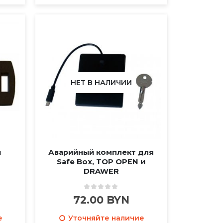
НЕТ В НАЛИЧИИ
й
Аварийный комплект для
Safe Box, TOP OPEN и
DRAWER
0
out of 5
72.00
BYN
е
Уточняйте наличие