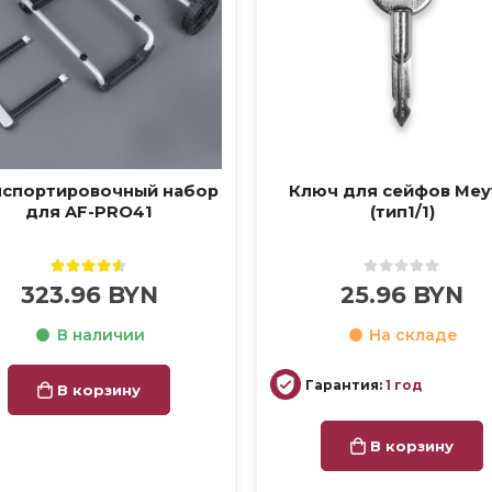
нспортировочный набор
Ключ для сейфов Mey
для AF-PRO41
(тип1/1)
4.50
out of 5
0
out of 5
323.96
BYN
25.96
BYN
В наличии
На складе
Гарантия:
1 год
В корзину
В корзину