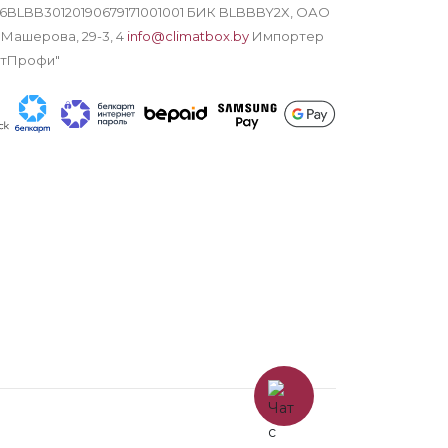
Y16BLBB30120190679171001001 БИК BLBBBY2X, ОАО
 Машерова, 29-3, 4
info@climatbox.by
Импортер
атПрофи"