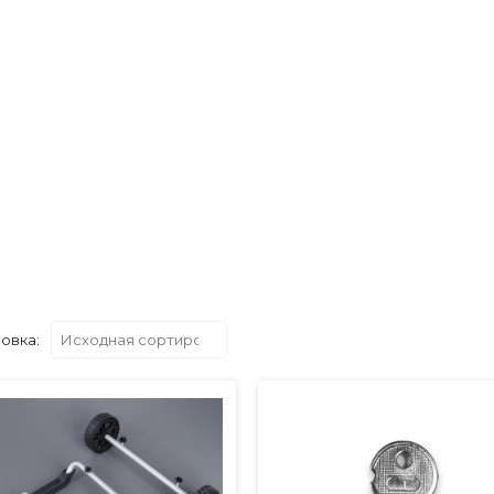
тующие
овка: