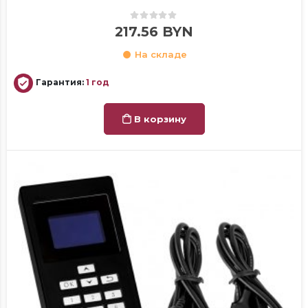
0
out of 5
217.56
BYN
На складе
Гарантия:
1 год
В корзину