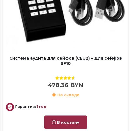
Система аудита для сейфов (CEU2) – Для сейфов
SF10
4.50
out of 5
478.36
BYN
На складе
Гарантия:
1 год
В корзину