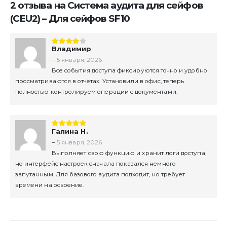
2 отзыва на
Система аудита для сейфов
(CEU2) – Для сейфов SF10
Владимир
4
из 5
–
5 января, 2026
Все события доступа фиксируются точно и удобно
просматриваются в отчётах. Установили в офис, теперь
полностью контролируем операции с документами.
Галина Н.
5
из 5
–
5 января, 2026
Выполняет свою функцию и хранит логи доступа,
но интерфейс настроек сначала показался немного
запутанным. Для базового аудита подходит, но требует
времени на освоение.