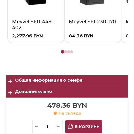
Meyvel SF11-449-
Meyvel SF1-230-170
Ind
402
2,277.96
BYN
84.36
BYN
0.
Общая информация о сейфе
Дополнительно
478.36
BYN
На складе
В КОРЗИНУ