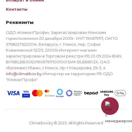
Возврат и обмен
Контакты
Реквизиты
ОДО «КлиматПрофи». Зарегистрирован Минским
горисполкомом 20 декабря 2005г. УНП 190679171, ОКПО
37682276220014. Беларусь, г. Минск, пер. Софьи
Ковалевской 52/23, 220014 Интернет-магазин
зарегистрирован в Торговом реестре РБ 23.09.2024 IBAN
BY16BLBB30120190679171001001 БИК BLBBBY2X, ОАО
«Белинвестбанк», г.Минск, пр-т Машерова, 29-3, 4
info@climatbox.by
Импортер на территорию РБ ОДО
"КлиматПрофи"
Climatbox.by © 2023. All Rights Reserved