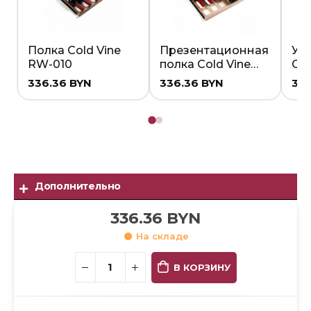
Полка Cold Vine
Презентационная
Ус
RW-010
полка Cold Vine
Co
RW-030
336.36
BYN
336.36
BYN
33
Дополнительно
336.36
BYN
На складе
В КОРЗИНУ