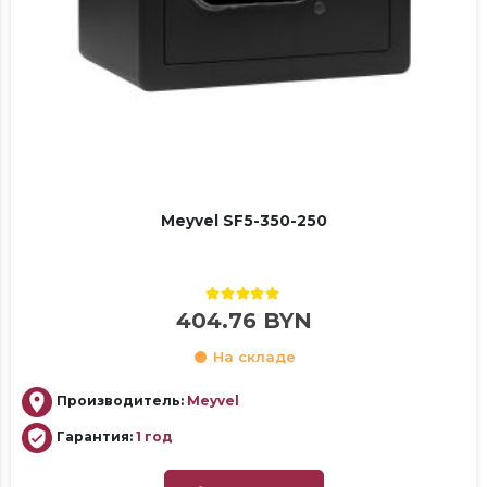
Meyvel SF5-350-250
5.00
out of 5
404.76
BYN
На складе
Производитель:
Meyvel
Гарантия:
1 год