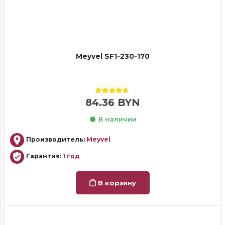
Meyvel SF1-230-170
4.50
out of 5
84.36
BYN
В наличии
Производитель:
Meyvel
Гарантия:
1 год
В корзину