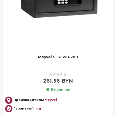
Meyvel SF3-350-200
0
out of 5
261.56
BYN
В наличии
Производитель:
Meyvel
Гарантия:
1 год