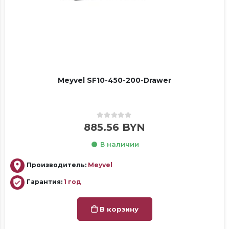
Meyvel SF10-450-200-Drawer
0
out of 5
885.56
BYN
В наличии
Производитель:
Meyvel
Гарантия:
1 год
В корзину