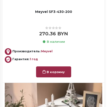
Meyvel SF3-430-200
0
out of 5
270.36
BYN
В наличии
Производитель:
Meyvel
Гарантия:
1 год
В корзину