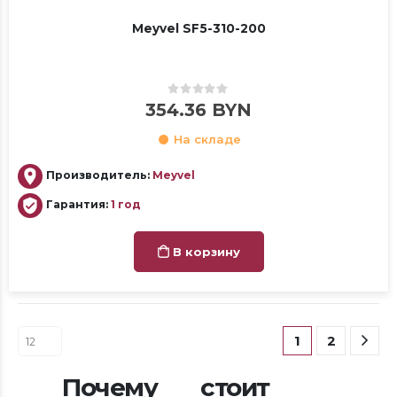
Meyvel SF5-310-200
0
out of 5
354.36
BYN
На складе
Производитель:
Meyvel
Гарантия:
1 год
В корзину
1
2
Почему стоит