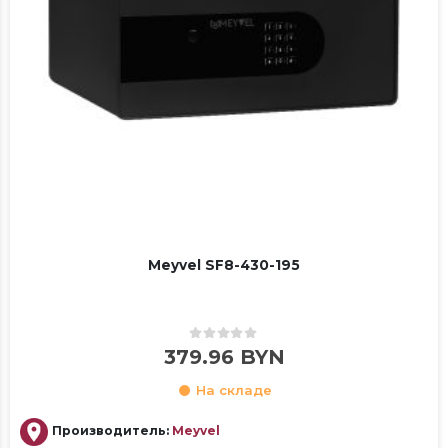
Meyvel SF8-430-195
0
out of 5
379.96
BYN
На складе
Производитель:
Meyvel