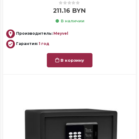
0
out of 5
211.16
BYN
В наличии
Производитель:
Meyvel
Гарантия:
1 год
В корзину