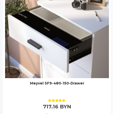
Meyvel SF9-480-150-Drawer
5.00
out of 5
717.16
BYN