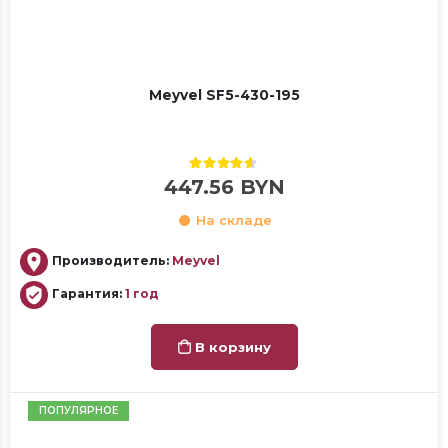
Meyvel SF5-430-195
4.50
out of 5
447.56
BYN
На складе
Производитель:
Meyvel
Гарантия:
1 год
В корзину
ПОПУЛЯРНОЕ