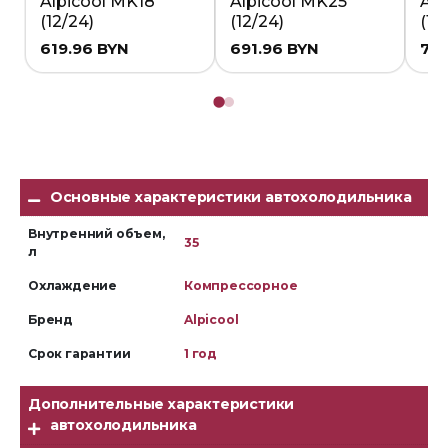
Alpicool MK18
Alpicool MK25
Alp
(12/24)
(12/24)
(12
619.96
BYN
691.96
BYN
751
Основные характеристики автохолодильника
Внутренний объем,
35
л
Охлаждение
Компрессорное
Бренд
Alpicool
Срок гарантии
1 год
Дополнительные характеристики
автохолодильника