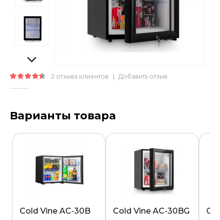
2
отзыва клиентов
|
Добавить отзыв
4.50
out of 5
Варианты товара
Cold Vine AC-30B
Cold Vine AC-30BG
Col