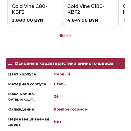
Cold Vine C80-
Cold Vine C180-
Col
KBF2
KBF2
KB
2,880.00
BYN
4,847.96
BYN
1,3
Основные характеристики винного шкафа
Цвет корпуса
Чёрный
Материал корпуса
Сталь
Макс. кол-во
38
бутылок, шт.
Охлаждение
Компрессорное
Перенавешиваемая
Нет
дверь