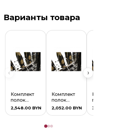
Варианты товара
‹
›
Комплект
Комплект
Комплект
полок
полок
полок
Gemm
Gemm
Gemm
2,548.00
BYN
2,052.00
BYN
3,404.00
BYN
K522/03
K526/01
K526/02