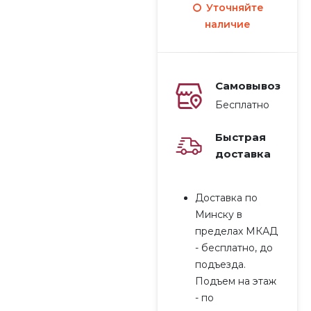
Уточняйте
наличие
Самовывоз
Бесплатно
Быстрая
доставка
Доставка по
Минску в
Комплект
Комплект
пределах МКАД
полок
полок
- бесплатно, до
Gemm
Gemm
3,832.00
BYN
4,724.00
BYN
подъезда.
K526/04
K526/05
Подъем на этаж
- по