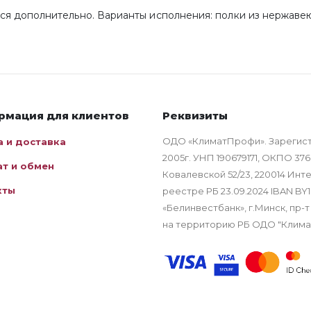
я дополнительно. Варианты исполнения: полки из нержавею
рмация для клиентов
Реквизиты
ОДО «КлиматПрофи». Зарегис
а и доставка
2005г. УНП 190679171, ОКПО 376
ат и обмен
Ковалевской 52/23, 220014 Ин
кты
реестре РБ 23.09.2024 IBAN B
«Белинвестбанк», г.Минск, пр-т
на территорию РБ ОДО "Клим