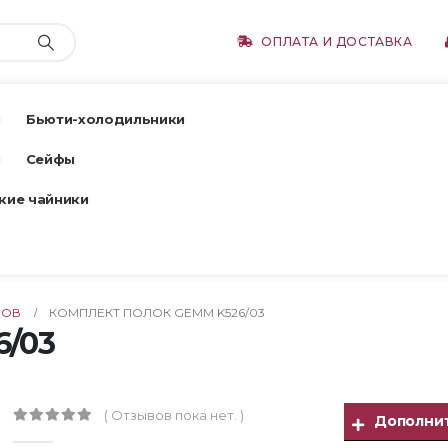
ОПЛАТА И ДОСТАВКА
ы
Бьюти-холодильники
ы
Сейфы
кие чайники
ФОВ
КОМПЛЕКТ ПОЛОК GEMM K526/03
6/03
( Отзывов пока нет. )
Дополни
0
out of 5