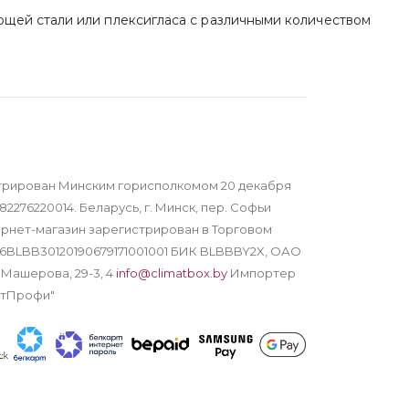
щей стали или плексигласа с различными количеством
трирован Минским горисполкомом 20 декабря
82276220014. Беларусь, г. Минск, пер. Софьи
тернет-магазин зарегистрирован в Торговом
Y16BLBB30120190679171001001 БИК BLBBBY2X, ОАО
 Машерова, 29-3, 4
info@climatbox.by
Импортер
атПрофи"