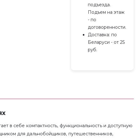
подъезда.
Подъем на этаж
- по
договоренности.
Доставка: по
Беларуси - от 25
руб.
ях
тает в себе компактность, функциональность и доступную
ощником для дальнобойщиков, путешественников,