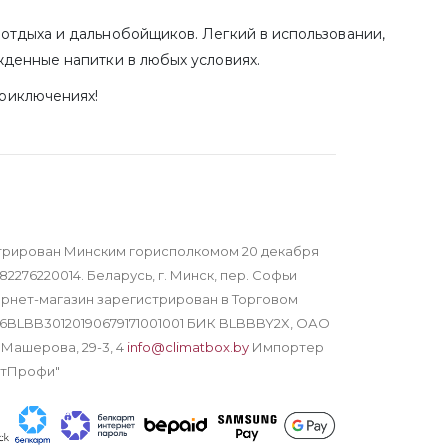
отдыха и дальнобойщиков. Легкий в использовании,
жденные напитки в любых условиях.
риключениях!
трирован Минским горисполкомом 20 декабря
82276220014. Беларусь, г. Минск, пер. Софьи
тернет-магазин зарегистрирован в Торговом
Y16BLBB30120190679171001001 БИК BLBBBY2X, ОАО
 Машерова, 29-3, 4
info@climatbox.by
Импортер
атПрофи"