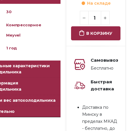
На складе
30
Компрессорное
В КОРЗИНУ
Meyvel
1 год
Самовывоз
ьные характеристики
Бесплатно
дильника
Быстрая
ормация
доставка
дильника
и вес автохолодильника
Meyvel AF-
Meyvel AF-
Meyvel AF-
M
Доставка по
M15 (Black)
M20 (Black)
M40
M
тельно
Минску в
499.96
BYN
547.96
BYN
719.96
BYN
пределах МКАД
- бесплатно, до