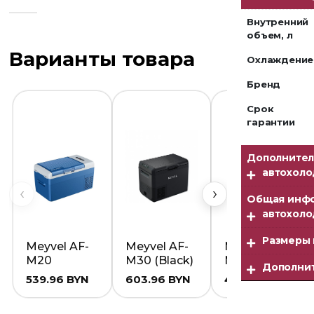
Внутренний
объем, л
Варианты товара
Охлаждение
Бренд
Срок
гарантии
Дополнител
автохоло
‹
›
Общая инф
автохоло
Размеры 
Meyvel AF-
Meyvel AF-
Meyvel AF-
M20
M30 (Black)
M15
Дополни
539.96
BYN
603.96
BYN
483.96
BYN