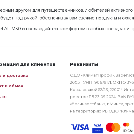
верным другом для путешественников, любителей активного 
будет под рукой, обеспечивая вам свежие продукты и охла
l AF-M30 и наслаждайтесь комфортом в любых поездках и п
рмация для клиентов
Реквизиты
ОДО «КлиматПрофи». Зарегис
а и доставка
2005г. УНП 190679171, ОКПО 376
ат и обмен
Ковалевской 52/23, 220014 Ин
кты
реестре РБ 23.09.2024 IBAN B
«Белинвестбанк», г.Минск, пр-т
на территорию РБ ОДО "Клим