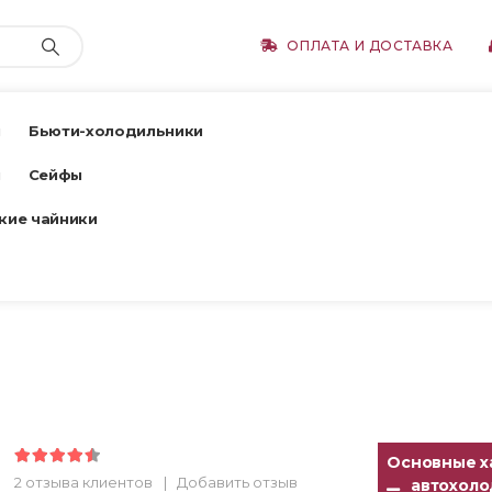
ОПЛАТА И ДОСТАВКА
ы
Бьюти-холодильники
ы
Сейфы
кие чайники
Основные х
4.50
out of 5
2
отзыва клиентов
|
Добавить отзыв
автохоло