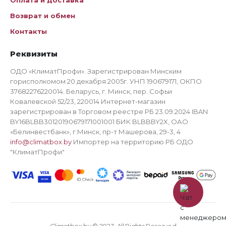
Оплата и доставка
Возврат и обмен
Контакты
Реквизиты
ОДО «КлиматПрофи». Зарегистрирован Минским
горисполкомом 20 декабря 2005г. УНП 190679171, ОКПО
37682276220014. Беларусь, г. Минск, пер. Софьи
Ковалевской 52/23, 220014 Интернет-магазин
зарегистрирован в Торговом реестре РБ 23.09.2024 IBAN
BY16BLBB30120190679171001001 БИК BLBBBY2X, ОАО
«Белинвестбанк», г.Минск, пр-т Машерова, 29-3, 4
info@climatbox.by
Импортер на территорию РБ ОДО
"КлиматПрофи"
Climatbox.by © 2023. All Rights Reserved