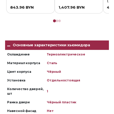
(P
843.96
BYN
1,407.96
BYN
4,2
Основные характеристики хьюмидора
Охлаждение
Термоэлектрическое
Материал корпуса
Сталь
Цвет корпуса
Чёрный
Установка
Отдельностоящая
Количество дверей,
1
шт
Рамка двери
Чёрный пластик
Навесной фасад
Нет