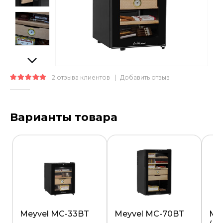
2
отзыва клиентов
|
Добавить отзыв
5.00
out of 5
Варианты товара
Meyvel MC-33BT
Meyvel MC-70BT
Me