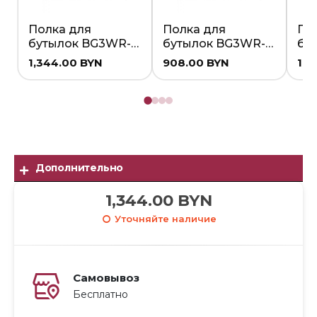
Полка для
Полка для
По
бутылок BG3WR-
бутылок BG3WR-
бу
050
100
150
1,344.00
BYN
908.00
BYN
1,1
Дополнительно
1,344.00
BYN
Уточняйте наличие
Самовывоз
Бесплатно